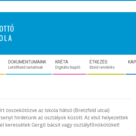
OTTÓ
OLA
DOKUMENTUMAINK
KRÉTA
ÉTKEZÉS
KA
Letölthető tartalmak
Digitális Napló
Ebéd rendelés
írt összekötözve az iskola hátsó (Bretzfeld utcai)
rsenyt hirdetünk az osztályok között. Az első helyezettek
el keressétek Gergő bácsit vagy osztályfőnökötöket!