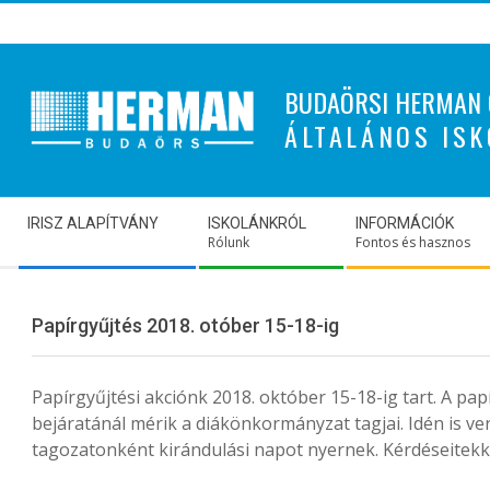
Skip
to
content
BUDAÖRSI HERMAN 
ÁLTALÁNOS ISK
Secondary
IRISZ ALAPÍTVÁNY
ISKOLÁNKRÓL
INFORMÁCIÓK
Navigation
Rólunk
Fontos és hasznos
Menu
Papírgyűjtés 2018. otóber 15-18-ig
Papírgyűjtési akciónk 2018. október 15-18-ig tart. A pap
bejáratánál mérik a diákönkormányzat tagjai. Idén is ve
tagozatonként kirándulási napot nyernek. Kérdéseitekk