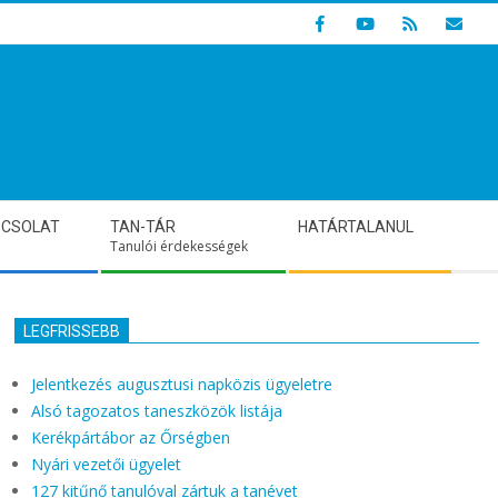
Indulunk! Hamarosan újraindul oldalunk!
PCSOLAT
TAN-TÁR
HATÁRTALANUL
Tanulói érdekességek
LEGFRISSEBB
Jelentkezés augusztusi napközis ügyeletre
Alsó tagozatos taneszközök listája
Kerékpártábor az Őrségben
Nyári vezetői ügyelet
127 kitűnő tanulóval zártuk a tanévet