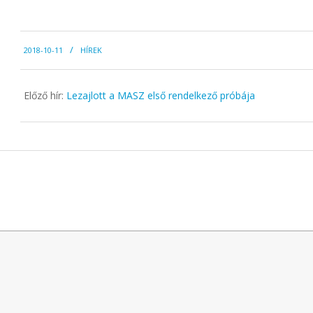
2018-
2018-10-11
HÍREK
10-
11
Előző hír:
Lezajlott a MASZ első rendelkező próbája