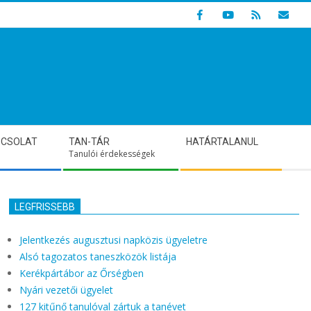
Indulunk! Hamarosan újraindul oldalunk!
PCSOLAT
TAN-TÁR
HATÁRTALANUL
Tanulói érdekességek
LEGFRISSEBB
Jelentkezés augusztusi napközis ügyeletre
Alsó tagozatos taneszközök listája
Kerékpártábor az Őrségben
Nyári vezetői ügyelet
127 kitűnő tanulóval zártuk a tanévet