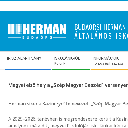
Skip
to
content
BUDAÖRSI HERMAN 
ÁLTALÁNOS ISK
Secondary
IRISZ ALAPÍTVÁNY
ISKOLÁNKRÓL
INFORMÁCIÓK
Navigation
Rólunk
Fontos és hasznos
Menu
Megyei első hely a „Szép Magyar Beszéd” versenye
Herman siker a Kazinczyról elnevezett „Szép Magyar B
A 2025–2026. tanévben is megrendezésre került a Kazin
amelynek második, megyei fordulóján iskolánkat két tan