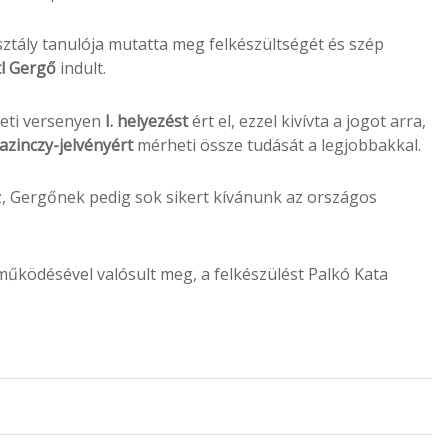
osztály tanulója mutatta meg felkészültségét és szép
l Gergő
indult.
leti versenyen
I. helyezést
ért el, ezzel kivívta a jogot arra,
azinczy-jelvényért
mérheti össze tudását a legjobbakkal.
 Gergőnek pedig sok sikert kívánunk az országos
ködésével valósult meg, a felkészülést Palkó Kata