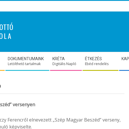
OTTÓ
OLA
DOKUMENTUMAINK
KRÉTA
ÉTKEZÉS
KA
Letölthető tartalmak
Digitális Napló
Ebéd rendelés
n
eszéd” versenyen
czy Ferencről elnevezett „Szép Magyar Beszéd” verseny,
uló képviselte.