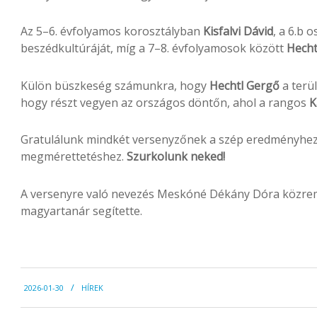
Az 5–6. évfolyamos korosztályban
Kisfalvi Dávid
, a 6.b 
beszédkultúráját, míg a 7–8. évfolyamosok között
Hecht
Külön büszkeség számunkra, hogy
Hechtl Gergő
a terü
hogy részt vegyen az országos döntőn, ahol a rangos
K
Gratulálunk mindkét versenyzőnek a szép eredményhez,
megmérettetéshez.
Szurkolunk neked!
A versenyre való nevezés Meskóné Dékány Dóra közremű
magyartanár segítette.
2026-
2026-01-30
HÍREK
01-
30