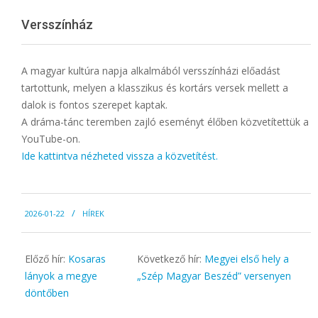
Menu
Versszínház
A magyar kultúra napja alkalmából versszínházi előadást
tartottunk, melyen a klasszikus és kortárs versek mellett a
dalok is fontos szerepet kaptak.
A dráma-tánc teremben zajló eseményt élőben közvetítettük a
YouTube-on.
Ide kattintva nézheted vissza a közvetítést.
2026-
2026-01-22
HÍREK
01-
22
Előző hír:
Kosaras
Következő hír:
Megyei első hely a
lányok a megye
„Szép Magyar Beszéd” versenyen
döntőben