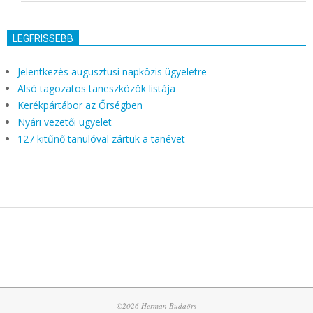
LEGFRISSEBB
Jelentkezés augusztusi napközis ügyeletre
Alsó tagozatos taneszközök listája
Kerékpártábor az Őrségben
Nyári vezetői ügyelet
127 kitűnő tanulóval zártuk a tanévet
©2026 Herman Budaörs