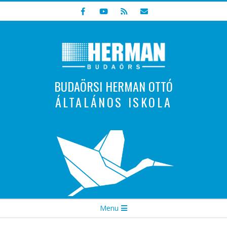
Skip
to
content
BUDAÖRSI HERMAN OTTÓ
ÁLTALÁNOS ISKOLA
Indulunk! Hamarosan újraindul oldalunk!
Secondary
Menu
Navigation