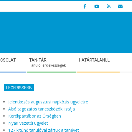
Indulunk! Hamarosan újraindul oldalunk!
PCSOLAT
TAN-TÁR
HATÁRTALANUL
Tanulói érdekességek
LEGFRISSEBB
Jelentkezés augusztusi napközis ügyeletre
Alsó tagozatos taneszközök listája
Kerékpártábor az Őrségben
Nyári vezetői ügyelet
127 kitűnő tanulóval zártuk a tanévet