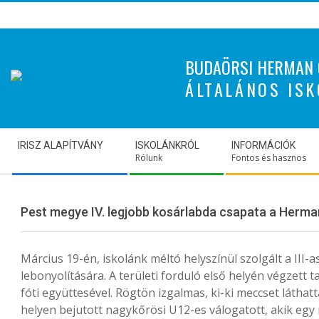
Skip
to
content
BUDAÖRSI HERMAN 
ÁLTALÁNOS ISK
Secondary
IRISZ ALAPÍTVÁNY
ISKOLÁNKRÓL
INFORMÁCIÓK
Navigation
Rólunk
Fontos és hasznos
Menu
Pest megye IV. legjobb kosárlabda csapata a Herma
Március 19-én, iskolánk méltó helyszínül szolgált a III
lebonyolítására. A területi forduló első helyén végzett 
fóti együttesével. Rögtön izgalmas, ki-ki meccset láthatt
helyen bejutott nagykőrösi U12-es válogatott, akik eg