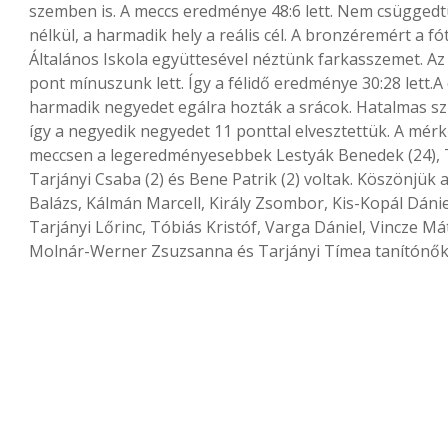
szemben is. A meccs eredménye 48:6 lett. Nem csügged
nélkül, a harmadik hely a reális cél. A bronzéremért a
Általános Iskola együttesével néztünk farkasszemet. A
pont mínuszunk lett. Így a félidő eredménye 30:28 let
harmadik negyedet egálra hozták a srácok. Hatalmas szí
így a negyedik negyedet 11 ponttal elvesztettük. A mérk
meccsen a legeredményesebbek Lestyák Benedek (24), Tóbi
Tarjányi Csaba (2) és Bene Patrik (2) voltak. Köszönjük 
Balázs, Kálmán Marcell, Király Zsombor, Kis-Kopál Dánie
Tarjányi Lőrinc, Tóbiás Kristóf, Varga Dániel, Vincze Má
Molnár-Werner Zsuzsanna és Tarjányi Tímea tanítónők