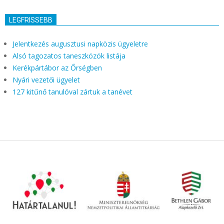
LEGFRISSEBB
Jelentkezés augusztusi napközis ügyeletre
Alsó tagozatos taneszközök listája
Kerékpártábor az Őrségben
Nyári vezetői ügyelet
127 kitűnő tanulóval zártuk a tanévet