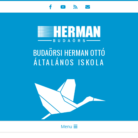
Skip
to
content
BUDAÖRSI HERMAN OTTÓ
ÁLTALÁNOS ISKOLA
Indulunk! Hamarosan újraindul oldalunk!
Secondary
Menu
Navigation