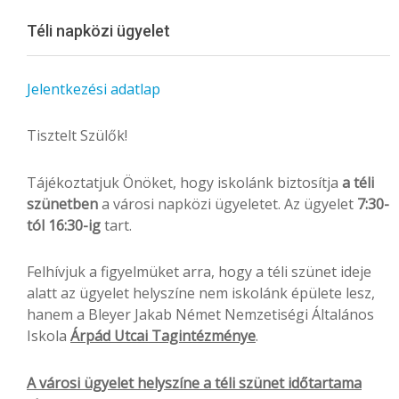
Menu
Téli napközi ügyelet
Jelentkezési adatlap
Tisztelt Szülők!
Tájékoztatjuk Önöket, hogy iskolánk biztosítja
a téli
szünetben
a városi napközi ügyeletet. Az ügyelet
7:30-
tól 16:30-ig
tart.
Felhívjuk a figyelmüket arra, hogy a téli szünet ideje
alatt az ügyelet helyszíne nem iskolánk épülete lesz,
hanem a Bleyer Jakab Német Nemzetiségi Általános
Iskola
Árpád Utcai Tagintézménye
.
A városi ügyelet helyszíne a téli szünet időtartama