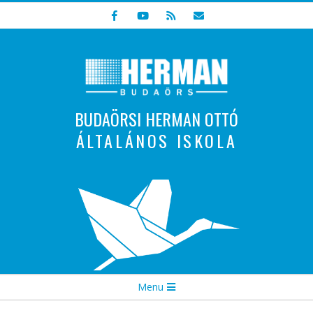
Skip
to
content
BUDAÖRSI HERMAN OTTÓ
ÁLTALÁNOS ISKOLA
Indulunk! Hamarosan újraindul oldalunk!
Secondary
Menu
Navigation