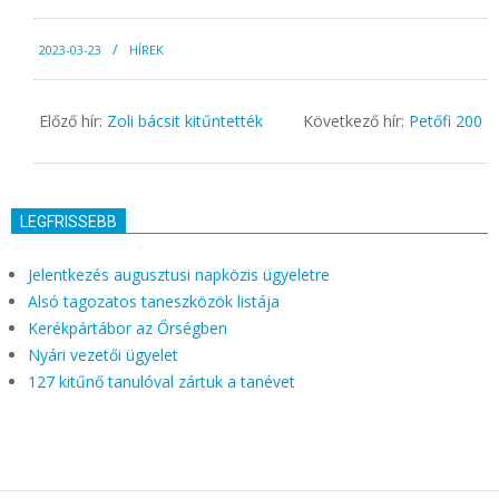
2023-
2023-03-23
HÍREK
03-
23
Előző hír:
Zoli bácsit kitűntették
Következő hír:
Petőfi 200
LEGFRISSEBB
Jelentkezés augusztusi napközis ügyeletre
Alsó tagozatos taneszközök listája
Kerékpártábor az Őrségben
Nyári vezetői ügyelet
127 kitűnő tanulóval zártuk a tanévet