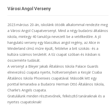
Menu
Városi Angol Verseny
2023.március 20-án, iskolánk ötödik alkalommal rendezte meg
a Városi Angol Csapatversenyt. Mind a négy budaörsi általános
iskola, mintegy 40 tanulója nevezett be a vetélkedőre. A jó
hangulatú verseny egy klasszikus angol regény, az Alice in
Winderland című műre épült, felölelve a brit szokás- és a
kultúra számos területét. A tíz csapat szóban és írásban is
összemérte tudását.
A versenyt a Bleyer Jakab Általános Iskola Palace Guards
elnevezésű csapata nyerte, holtversenyben a Kesjár Csaba
Általános Iskola Phoenixes csapatával. Második lett egy
ponttal lemaradva a Budaörsi Herman Ottó Általános Iskola,
Charlie’s Angels csapata.
Gratulálunk minden résztvevőnek, felkészítő tanáraiknak és a
nyertes csapatoknak!