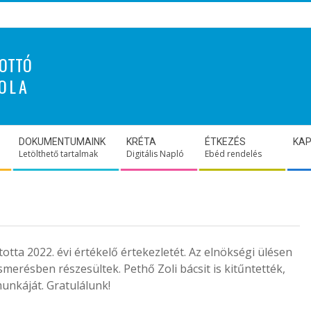
OTTÓ
OLA
DOKUMENTUMAINK
KRÉTA
ÉTKEZÉS
KA
Letölthető tartalmak
Digitális Napló
Ebéd rendelés
tta 2022. évi értékelő értekezletét. Az elnökségi ülésen
erésben részesültek. Pethő Zoli bácsit is kitűntették,
munkáját. Gratulálunk!