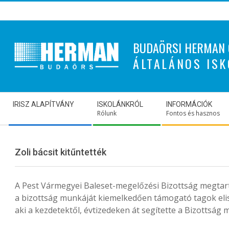
Skip
to
content
BUDAÖRSI HERMAN 
ÁLTALÁNOS ISK
Secondary
IRISZ ALAPÍTVÁNY
ISKOLÁNKRÓL
INFORMÁCIÓK
Navigation
Rólunk
Fontos és hasznos
Menu
Zoli bácsit kitűntették
A Pest Vármegyei Baleset-megelőzési Bizottság megtarto
a bizottság munkáját kiemelkedően támogató tagok elism
aki a kezdetektől, évtizedeken át segítette a Bizottság 