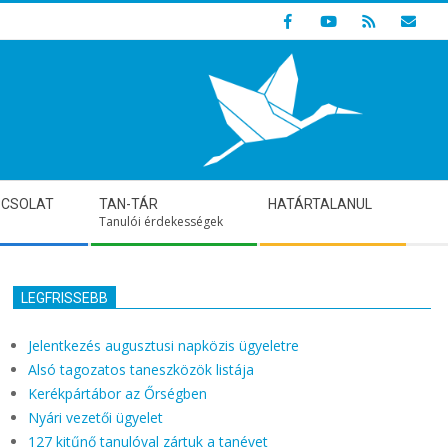
Indulunk! Hamarosan újraindul oldalunk!
PCSOLAT
TAN-TÁR
HATÁRTALANUL
Tanulói érdekességek
LEGFRISSEBB
Jelentkezés augusztusi napközis ügyeletre
Alsó tagozatos taneszközök listája
Kerékpártábor az Őrségben
Nyári vezetői ügyelet
127 kitűnő tanulóval zártuk a tanévet