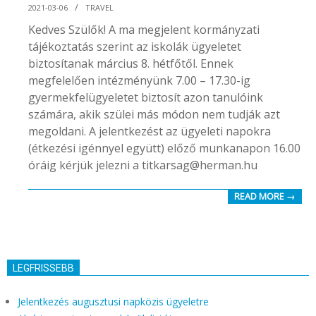
2021-
2021-03-06
TRAVEL
03-
Kedves Szülők! A ma megjelent kormányzati
06
tájékoztatás szerint az iskolák ügyeletet
biztosítanak március 8. hétfőtől. Ennek
megfelelően intézményünk 7.00 – 17.30-ig
gyermekfelügyeletet biztosít azon tanulóink
számára, akik szülei más módon nem tudják azt
megoldani. A jelentkezést az ügyeleti napokra
(étkezési igénnyel együtt) előző munkanapon 16.00
óráig kérjük jelezni a titkarsag@herman.hu
READ MORE →
LEGFRISSEBB
Jelentkezés augusztusi napközis ügyeletre