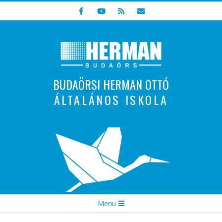
Skip
to
content
BUDAÖRSI HERMAN OTTÓ
ÁLTALÁNOS ISKOLA
Indulunk! Hamarosan újraindul oldalunk!
Secondary
Menu
Navigation