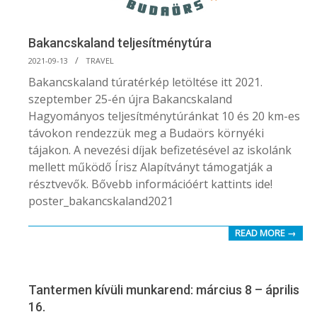
Bakancskaland teljesítménytúra
2021-
2021-09-13
TRAVEL
09-
Bakancskaland túratérkép letöltése itt 2021.
13
szeptember 25-én újra Bakancskaland
Hagyományos teljesítménytúránkat 10 és 20 km-es
távokon rendezzük meg a Budaörs környéki
tájakon. A nevezési díjak befizetésével az iskolánk
mellett működő Írisz Alapítványt támogatják a
résztvevők. Bővebb információért kattints ide!
poster_bakancskaland2021
READ MORE →
Tantermen kívüli munkarend: március 8 – április
16.