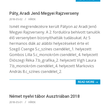
Páty, Aradi Jenő Megyei Rajzverseny
2018-
2018-05-02
HÍREK
05-
Ismét megrendezésre került Pátyon az Aradi Jenő
02
Megyei Rajzverseny. A 2. fordulóra behívott tanulók
élő versenyben bizonyíthatták tudásukat. Az 5
hermanos diák az alábbi helyezéseket érte el:
Szegő Csenge 5.c_színes csendélet_1. helyezett
Gombos Lilla 5.c_monokróm csendélet_4. helyezett
Diószegi Réka 7.b_grafika_2. helyezett Vigh Laura
7.b_monokróm csendélet_4. helyezett Markovics
András 8.c_színes csendélet_2.
READ MORE →
Német nyelvi tábor Ausztriában 2018
2018-
2018-05-01
HÍREK