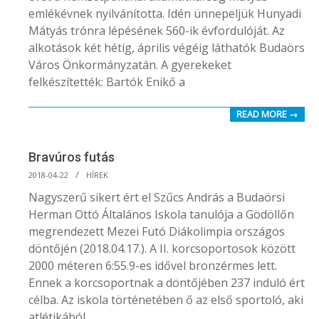
emlékévnek nyilvánította. Idén ünnepeljük Hunyadi
Mátyás trónra lépésének 560-ik évfordulóját. Az
alkotások két hétig, április végéig láthatók Budaörs
Város Önkormányzatán. A gyerekeket
felkészítették: Bartók Enikő a
READ MORE →
Bravúros futás
2018-
2018-04-22
HÍREK
04-
Nagyszerű sikert ért el Szűcs András a Budaörsi
22
Herman Ottó Általános Iskola tanulója a Gödöllőn
megrendezett Mezei Futó Diákolimpia országos
döntőjén (2018.04.17.). A II. korcsoportosok között
2000 méteren 6:55.9-es idővel bronzérmes lett.
Ennek a korcsoportnak a döntőjében 237 induló ért
célba. Az iskola történetében ő az első sportoló, aki
atlétikából