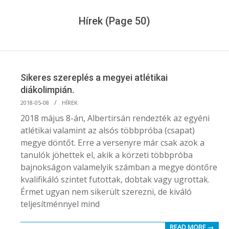
Menu
Hírek
(Page 50)
Sikeres szereplés a megyei atlétikai
diákolimpián.
2018-
2018-05-08
HÍREK
05-
2018 május 8-án, Albertirsán rendezték az egyéni
08
atlétikai valamint az alsós többpróba (csapat)
megye döntőt. Erre a versenyre már csak azok a
tanulók jöhettek el, akik a körzeti többpróba
bajnokságon valamelyik számban a megye döntőre
kvalifikáló szintet futottak, dobtak vagy ugrottak.
Érmet ugyan nem sikerült szerezni, de kiváló
teljesítménnyel mind
READ MORE →