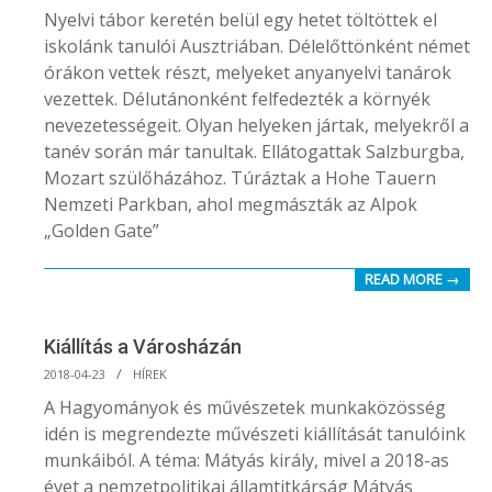
05-
Nyelvi tábor keretén belül egy hetet töltöttek el
01
iskolánk tanulói Ausztriában. Délelőttönként német
órákon vettek részt, melyeket anyanyelvi tanárok
vezettek. Délutánonként felfedezték a környék
nevezetességeit. Olyan helyeken jártak, melyekről a
tanév során már tanultak. Ellátogattak Salzburgba,
Mozart szülőházához. Túráztak a Hohe Tauern
Nemzeti Parkban, ahol megmászták az Alpok
„Golden Gate”
READ MORE →
Kiállítás a Városházán
2018-
2018-04-23
HÍREK
04-
A Hagyományok és művészetek munkaközösség
23
idén is megrendezte művészeti kiállítását tanulóink
munkáiból. A téma: Mátyás király, mivel a 2018-as
évet a nemzetpolitikai államtitkárság Mátyás