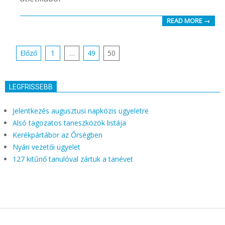
READ MORE →
Bejegyzés
Előző
1
…
49
50
navigáció
LEGFRISSEBB
Jelentkezés augusztusi napközis ügyeletre
Alsó tagozatos taneszközök listája
Kerékpártábor az Őrségben
Nyári vezetői ügyelet
127 kitűnő tanulóval zártuk a tanévet