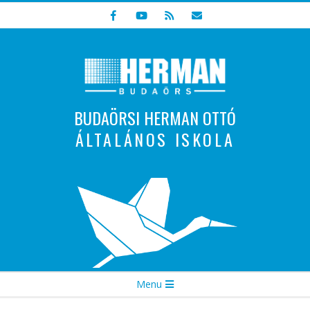
Skip
to
content
BUDAÖRSI HERMAN OTTÓ
ÁLTALÁNOS ISKOLA
Indulunk! Hamarosan újraindul oldalunk!
Secondary
Menu
Navigation